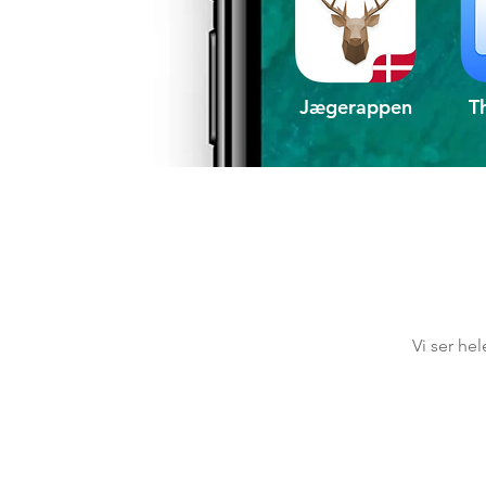
Jægerappen
T
Vi ser he