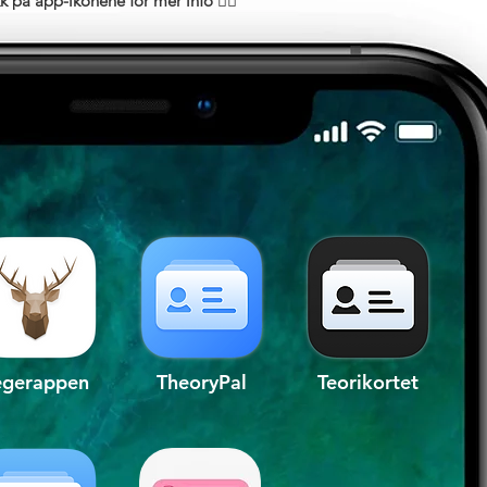
kk på app-ikonene for mer info 👇🏻
egerappen
TheoryPal
Teorikortet