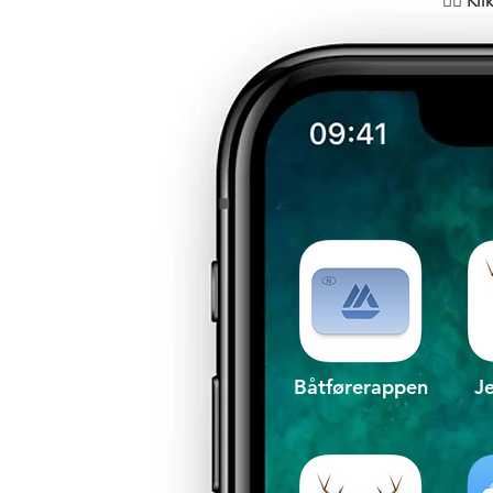
👇🏻
Kli
Båtførerappen
J